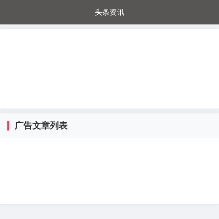
头条资讯
每日秒杀
每日爆品
电器城
国内超市
进口超市
内购福利
金桔兔
广告文章列表