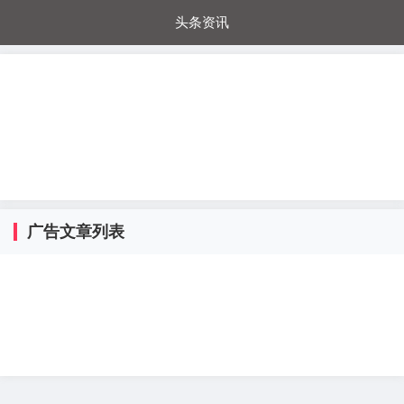
头条资讯
每日秒杀
每日爆品
电器城
国内超市
进口超市
内购福利
金桔兔
广告文章列表