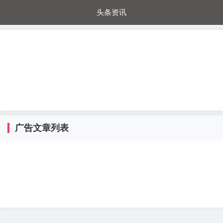
头条资讯
每日秒杀
每日爆品
电器城
国内超市
进口超市
内购福利
金桔兔
广告文章列表