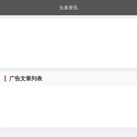
头条资讯
每日秒杀
每日爆品
电器城
国内超市
进口超市
内购福利
金桔兔
广告文章列表