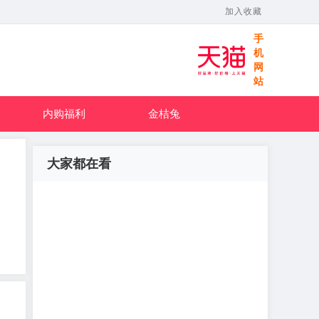
加入收藏
手
机
网
站
内购福利
金桔兔
大家都在看