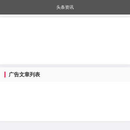
头条资讯
每日秒杀
每日爆品
电器城
国内超市
进口超市
内购福利
金桔兔
广告文章列表