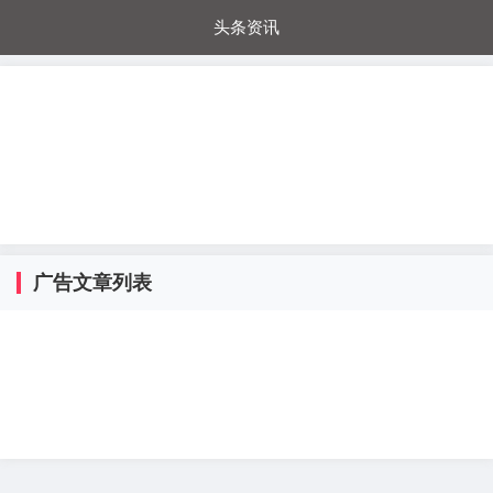
头条资讯
每日秒杀
每日爆品
电器城
国内超市
进口超市
内购福利
金桔兔
广告文章列表