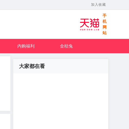
加入收藏
手
机
网
站
内购福利
金桔兔
大家都在看