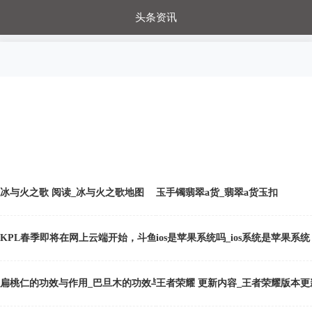
头条资讯
每日秒杀
每日爆品
电器城
国内超市
进口超市
内购福利
金桔兔
冰与火之歌 阅读_冰与火之歌地图
玉手镯翡翠a货_翡翠a货玉扣
KPL春季即将在网上云端开始，斗鱼将再次带来10万亿蓝光，并全程直
ios是苹果系统吗_ios系统是苹果系统
扁桃仁的功效与作用_巴旦木的功效与作用
王者荣耀 更新内容_王者荣耀版本更