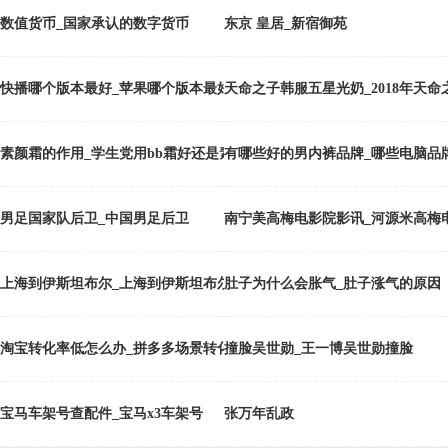
数值货币_国家承认的数字货币
东京 皇居_新宿御苑
快播哪个版本最好_苹果哪个版本最好
天命之子韩服五星光奶_2018年天
素颜霜的作用_学生党用bb霜好还是素颜霜
有哪些好的男内裤品牌_哪些电脑品
男足国家队后卫_中国男足后卫
南宁美高梅电影院影讯_河源米高梅
上海到伊斯坦布尔_上海到伊斯坦布尔航班
肚子为什么会胀气_肚子涨气的原因
淘宝转化率低怎么办_拼多多场景转化率低
撞脸吴世勋_王一博吴世勋撞脸
宝马车架号查配件_宝马x3车架号
张万年乱政