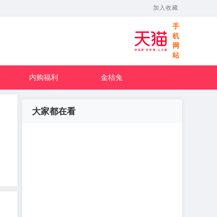
加入收藏
手
机
网
站
内购福利
金桔兔
大家都在看