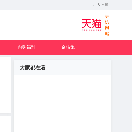
加入收藏
手
机
网
站
内购福利
金桔兔
大家都在看