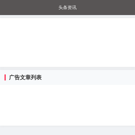
头条资讯
每日秒杀
每日爆品
电器城
国内超市
进口超市
内购福利
金桔兔
广告文章列表