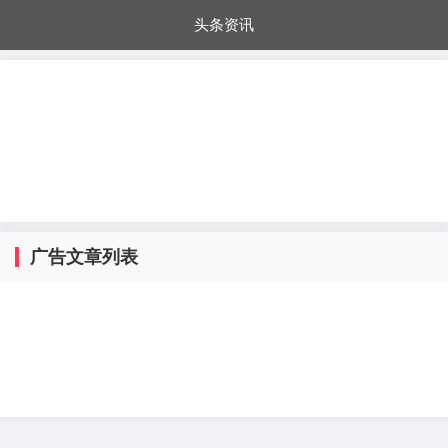
头条资讯
每日秒杀
每日爆品
电器城
国内超市
进口超市
内购福利
金桔兔
广告文章列表