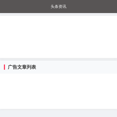
头条资讯
每日秒杀
每日爆品
电器城
国内超市
进口超市
内购福利
金桔兔
广告文章列表