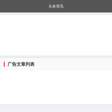
头条资讯
每日秒杀
每日爆品
电器城
国内超市
进口超市
内购福利
金桔兔
广告文章列表