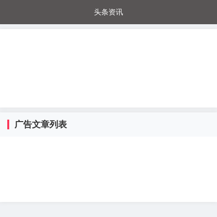
头条资讯
每日秒杀
每日爆品
电器城
国内超市
进口超市
内购福利
金桔兔
广告文章列表