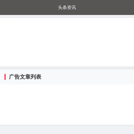
头条资讯
每日秒杀
每日爆品
电器城
国内超市
进口超市
内购福利
金桔兔
广告文章列表