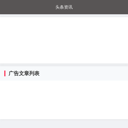
头条资讯
每日秒杀
每日爆品
电器城
国内超市
进口超市
内购福利
金桔兔
广告文章列表