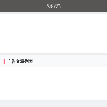
头条资讯
每日秒杀
每日爆品
电器城
国内超市
进口超市
内购福利
金桔兔
广告文章列表