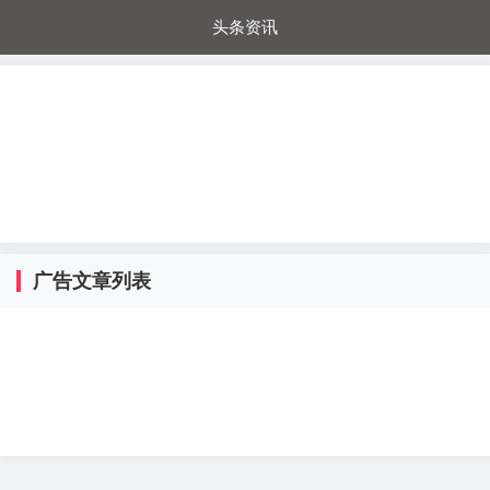
头条资讯
每日秒杀
每日爆品
电器城
国内超市
进口超市
内购福利
金桔兔
广告文章列表