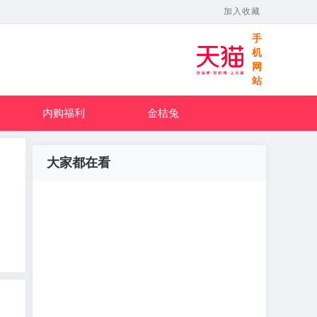
加入收藏
手
机
网
站
内购福利
金桔兔
大家都在看