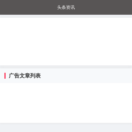
头条资讯
每日秒杀
每日爆品
电器城
国内超市
进口超市
内购福利
金桔兔
广告文章列表