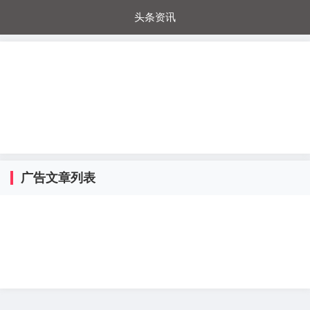
头条资讯
每日秒杀
每日爆品
电器城
国内超市
进口超市
内购福利
金桔兔
广告文章列表