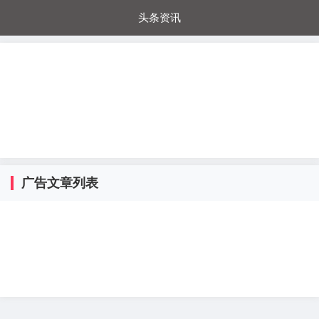
头条资讯
每日秒杀
每日爆品
电器城
国内超市
进口超市
内购福利
金桔兔
广告文章列表