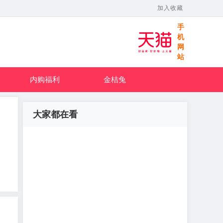
加入收藏
手
机
网
站
内购福利
金桔兔
大家都在看