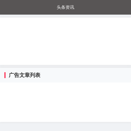
头条资讯
每日秒杀
每日爆品
电器城
国内超市
进口超市
内购福利
金桔兔
广告文章列表