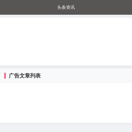
头条资讯
每日秒杀
每日爆品
电器城
国内超市
进口超市
内购福利
金桔兔
广告文章列表