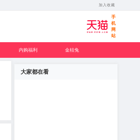
加入收藏
手
机
网
站
内购福利
金桔兔
大家都在看