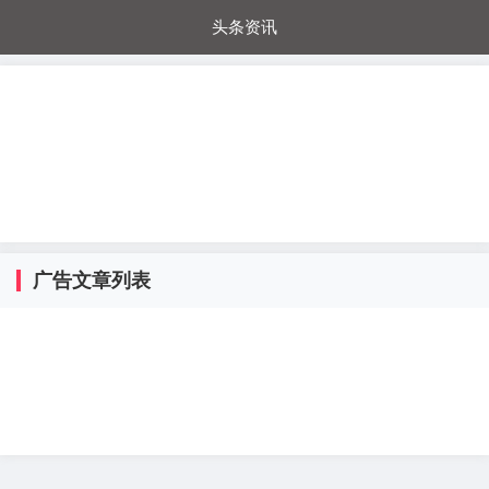
头条资讯
每日秒杀
每日爆品
电器城
国内超市
进口超市
内购福利
金桔兔
广告文章列表