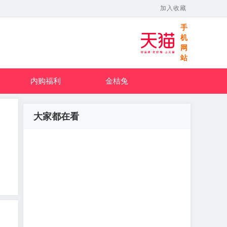
加入收藏
手
机
网
站
内购福利
金桔兔
大家都在看