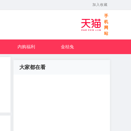
加入收藏
手
机
网
站
内购福利
金桔兔
大家都在看