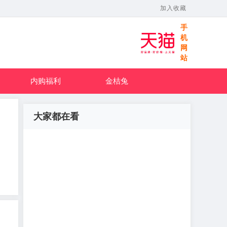
加入收藏
手
机
网
站
内购福利
金桔兔
大家都在看