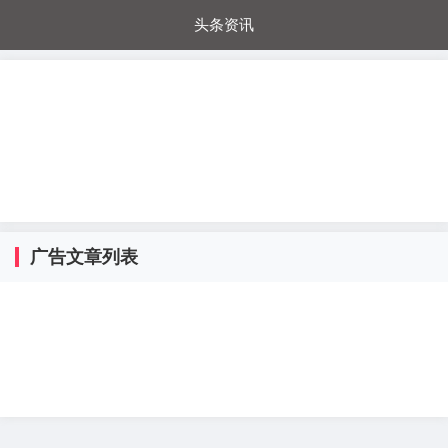
头条资讯
每日秒杀
每日爆品
电器城
国内超市
进口超市
内购福利
金桔兔
广告文章列表