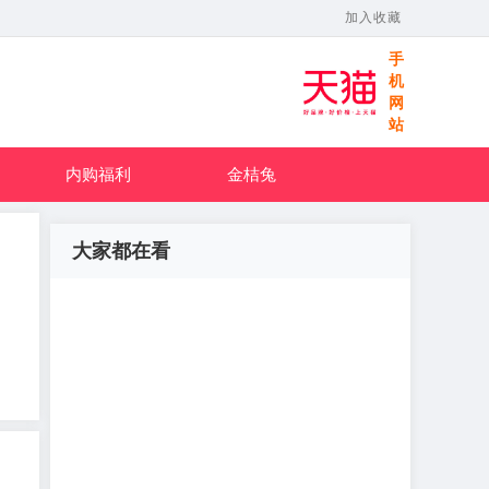
加入收藏
手
机
网
站
内购福利
金桔兔
大家都在看