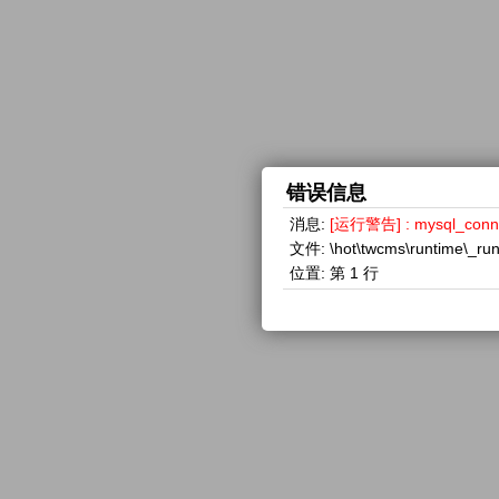
错误信息
消息:
[运行警告] : mysql_con
文件:
\hot\twcms\runtime\_ru
位置:
第 1 行