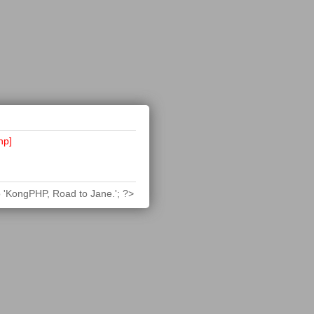
hp]
 'KongPHP, Road to Jane.'; ?>