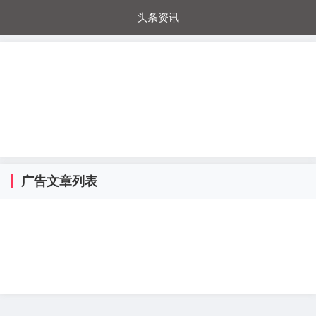
头条资讯
每日秒杀
每日爆品
电器城
国内超市
进口超市
内购福利
金桔兔
广告文章列表