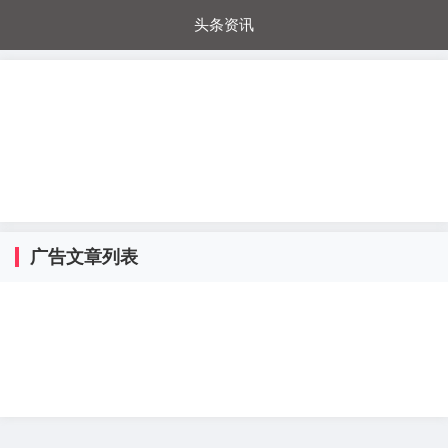
头条资讯
每日秒杀
每日爆品
电器城
国内超市
进口超市
内购福利
金桔兔
广告文章列表