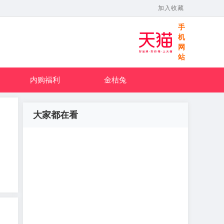
加入收藏
手
机
网
站
内购福利
金桔兔
大家都在看