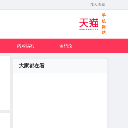
加入收藏
手
机
网
站
内购福利
金桔兔
大家都在看