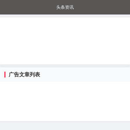
头条资讯
每日秒杀
每日爆品
电器城
国内超市
进口超市
内购福利
金桔兔
广告文章列表