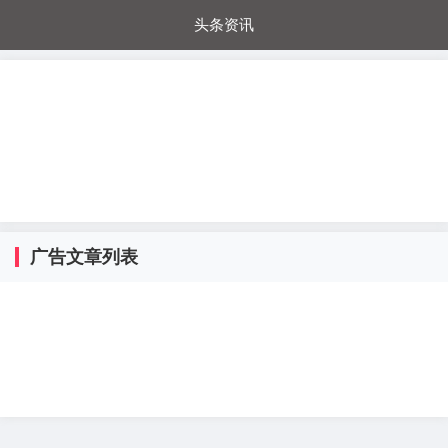
头条资讯
每日秒杀
每日爆品
电器城
国内超市
进口超市
内购福利
金桔兔
广告文章列表