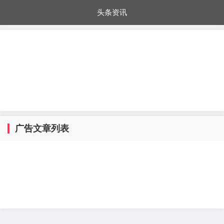
头条资讯
每日秒杀
每日爆品
电器城
国内超市
进口超市
内购福利
金桔兔
广告文章列表