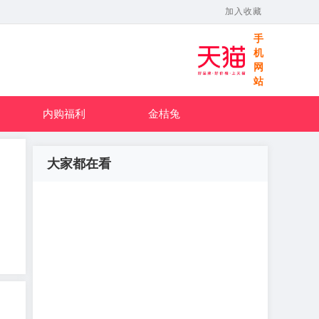
加入收藏
手
机
网
站
内购福利
金桔兔
大家都在看