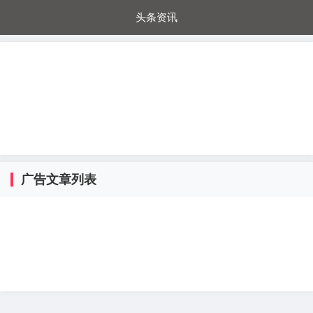
头条资讯
每日秒杀
每日爆品
电器城
国内超市
进口超市
内购福利
金桔兔
广告文章列表