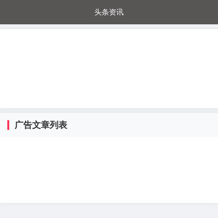
头条资讯
每日秒杀
每日爆品
电器城
国内超市
进口超市
内购福利
金桔兔
广告文章列表