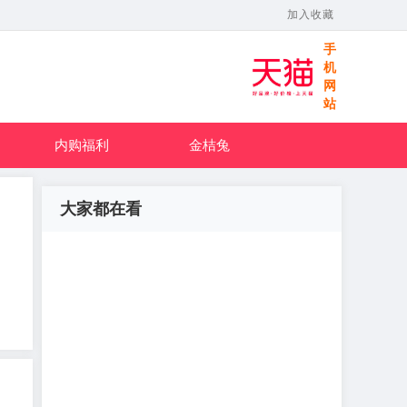
加入收藏
手
机
网
站
内购福利
金桔兔
大家都在看