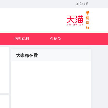
加入收藏
手
机
网
站
内购福利
金桔兔
大家都在看