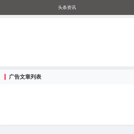
头条资讯
每日秒杀
每日爆品
电器城
国内超市
进口超市
内购福利
金桔兔
广告文章列表