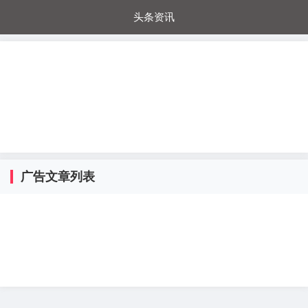
头条资讯
每日秒杀
每日爆品
电器城
国内超市
进口超市
内购福利
金桔兔
广告文章列表