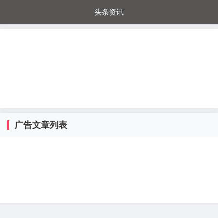
头条资讯
每日秒杀
每日爆品
电器城
国内超市
进口超市
内购福利
金桔兔
广告文章列表